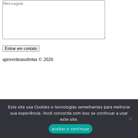
aproveiteasofertas © 2026
Este site usa Cookies e tecnologias semelhantes para melhorar
sua experiência. Você concorda com isso se continuar a usar
este site.
aceitar e continuar