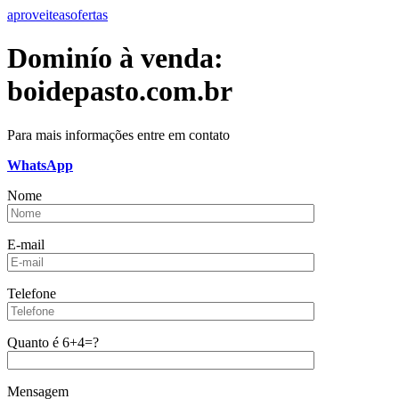
aproveiteasofertas
Dominío à venda:
boidepasto.com.br
Para mais informações entre em contato
WhatsApp
Nome
E-mail
Telefone
Quanto é
6+4=?
Mensagem