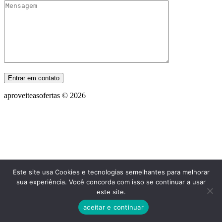
aproveiteasofertas © 2026
Este site usa Cookies e tecnologias semelhantes para melhorar
sua experiência. Você concorda com isso se continuar a usar
este site.
aceitar e continuar