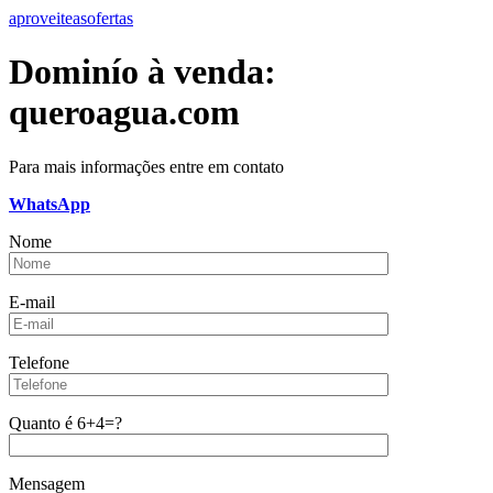
aproveiteasofertas
Dominío à venda:
queroagua.com
Para mais informações entre em contato
WhatsApp
Nome
E-mail
Telefone
Quanto é
6+4=?
Mensagem