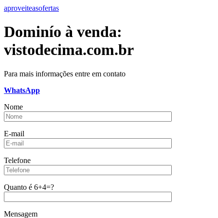
aproveiteasofertas
Dominío à venda:
vistodecima.com.br
Para mais informações entre em contato
WhatsApp
Nome
E-mail
Telefone
Quanto é
6+4=?
Mensagem